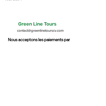
Green Line Tours
contact@greenlinetourscv.com
Nous acceptons les paiements par
carte
Cancellation Policy

* Cancellation less than 24 hours 
before departure or no-show → 100% 
fee

*Non-recoverable costs may be applied
greenlinetourscv@gmail.com